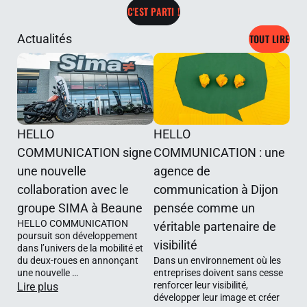
de votre
Notre mission est
optimales. Le
C'EST PARTI !
notoriété, des
d’accompagner
studio s’adapte à
campagnes de
les dirigeants,
chaque format et
TOUT LIRE
Actualités
relations presse
porte-parole et
à chaque univers
nationales ou
experts dans la
visuel. Interviews
locales, des
préparation de
face caméra,
collaborations
leurs
podcasts audio
avec des médias
interventions afin
ou vidéo, prises
HELLO
HELLO
spécialisés ou
de renforcer leur
de parole
COMMUNICATION signe
COMMUNICATION : une
lifestyle ou des
impact, leur
corporate,
une nouvelle
agence de
besoins en
aisance et leur
contenus pour
collaboration avec le
communication à Dijon
communication
confiance. Nous
les réseaux
groupe SIMA à Beaune
pensée comme un
de crise ou en
travaillons sur la
sociaux,
HELLO COMMUNICATION
véritable partenaire de
poursuit son développement
accompagnemen
structuration des
émissions, tables
visibilité
dans l’univers de la mobilité et
t sensible
messages, la
.
rondes, formats
du deux-roues en annonçant
Dans un environnement où les
une nouvelle …
entreprises doivent sans cesse
posture, la
pédagogiques ou
renforcer leur visibilité,
Lire plus
gestion du stress,
témoignages :
développer leur image et créer