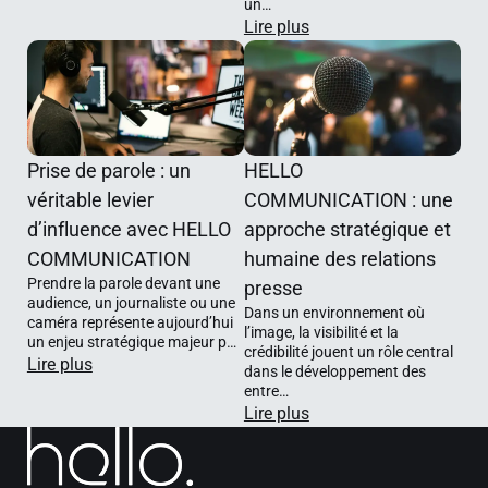
un…
l’expression orale
chaque tournage
Lire plus
et la capacité à
peut être
Selon vos
capter l’attention
configuré selon
objectifs, nous
dans tous les
les besoins du
proposons des
formats de
projet et
collaborations
communication.
l’ambiance
Prise de parole : un
HELLO
ponctuelles pour
recherchée.
véritable levier
COMMUNICATION : une
soutenir un
L’espace permet
d’influence avec HELLO
approche stratégique et
temps fort précis,
aussi bien des
COMMUNICATION
humaine des relations
ou des
interventions
Prendre la parole devant une
presse
accompagnemen
Chaque
audience, un journaliste ou une
dynamiques en
Dans un environnement où
ts au long cours
accompagnemen
caméra représente aujourd’hui
l’image, la visibilité et la
position debout
un enjeu stratégique majeur p…
permettant
t est conçu sur
crédibilité jouent un rôle central
Lire plus
que des formats
dans le développement des
d’inscrire votre
mesure selon les
entre…
plus intimistes
visibilité dans la
objectifs, le
Lire plus
avec fauteuils,
durée et de
niveau
canapés ou
construire une
d’expérience et le
échanges à